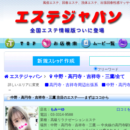
風俗エステ、回春エステ、洗体エステ、出張回春性感マッサー
フリーワード
エステジャパン
中野・高円寺・吉祥寺・三鷹/全て
高円寺・吉祥寺周辺出張系
中野・高円
詳しいエリアに変更
→
中野・高円寺・吉祥寺・三鷹 注目のエステ------まずはココから
店名：
もみーゆ
口コミ
電話：03-3314-9588
業種：高級リラクゼーションエステ
場所：中野・高円寺・吉祥寺・三鷹 --- 中央線の高円寺駅