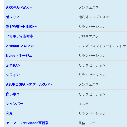
AROMA〜WIX〜
メンズエステ
魅レリア
泡洗体メンズエステ
熟SPA響〜HIBIKI〜
リラクゼーション
パリボディ吉祥寺
アロマエステ
Aroman-アロマン-
メンズアロマトリートメントサ
Neige・ネージュ
リラクゼーション
ふれあい
リラクゼーション
シフォン
リラクゼーション
AZURE SPA〜アズールスパ〜
メンズエステ
白いネコ
リラクゼーション
レインボー
エステ
和み
リラクゼーション
アロマエステGarden西新宿
風俗エステ