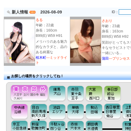
新人情報
2026-08-09
ID：
るる
さおり
年齢：22歳
年齢：23歳
身長：160cm
身長：163cm
B99(E) W59 H91
B89(E) W58 H92
メリハリのある魅力
笑顔がとってもス
的なカラダと、品の
キなセラピストで
ある綺麗な
一緒にいる...
桜木町
---ミッドライ
蒲田
---プリンセス
ト
お探しの場所をクリックしてね！