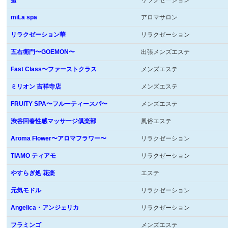
蜜
リラクゼーション
miLa spa
アロマサロン
リラクゼーション華
リラクゼーション
五右衛門〜GOEMON〜
出張メンズエステ
Fast Class〜ファーストクラス
メンズエステ
ミリオン 吉祥寺店
メンズエステ
FRUITY SPA〜フルーティースパ〜
メンズエステ
渋谷回春性感マッサージ倶楽部
風俗エステ
Aroma Flower〜アロマフラワー〜
リラクゼーション
TIAMO ティアモ
リラクゼーション
やすらぎ処 花楽
エステ
元気モドル
リラクゼーション
Angelica・アンジェリカ
リラクゼーション
フラミンゴ
メンズエステ