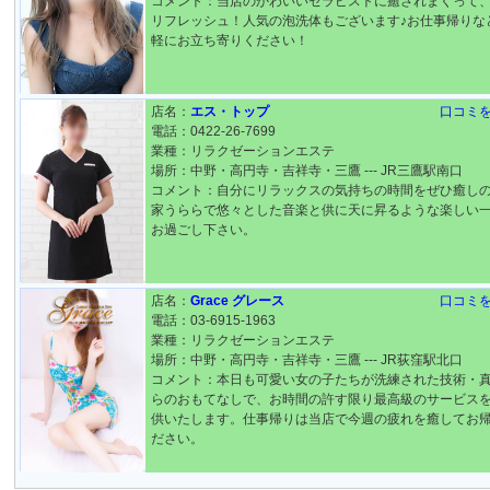
コメント：当店のかわいいセラピストに癒されまくって
リフレッシュ！人気の泡洗体もございます♪お仕事帰りな
軽にお立ち寄りください！
店名：
エス・トップ
口コミ
電話：0422-26-7699
業種：リラクゼーションエステ
場所：中野・高円寺・吉祥寺・三鷹 --- JR三鷹駅南口
コメント：自分にリラックスの気持ちの時間をぜひ癒し
家うららで悠々とした音楽と供に天に昇るような楽しい
お過ごし下さい。
店名：
Grace グレース
口コミ
電話：03-6915-1963
業種：リラクゼーションエステ
場所：中野・高円寺・吉祥寺・三鷹 --- JR荻窪駅北口
コメント：本日も可愛い女の子たちが洗練された技術・
らのおもてなしで、お時間の許す限り最高級のサービス
供いたします。仕事帰りは当店で今週の疲れを癒してお
ださい。