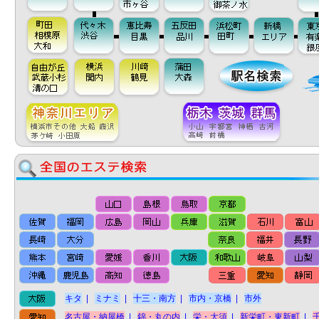
キタ
|
ミナミ
|
十三・南方
|
市内・京橋
|
市外
名古屋・納屋橋
|
錦・丸の内
|
栄・大須
|
新栄町・東新町
|