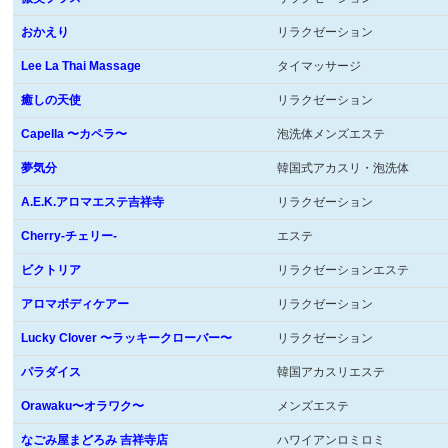
おかえり
リラクゼーション
Lee La Thai Massage
タイマッサージ
癒しの天使
リラクゼーション
Capella 〜カペラ〜
泡洗体メンズエステ
夢気分
韓国式アカスリ・泡洗体
A.E.K.アロマエステ吉祥寺
リラクゼーション
Cherry-チェリー-
エステ
ビクトリア
リラクゼーションエステ
アロマボディケアー
リラクゼーション
Lucky Clover 〜ラッキークローバー〜
リラクゼーション
パラダイス
韓国アカスリエステ
Orawaku〜オラワク〜
メンズエステ
なごみ屋まどろみ 吉祥寺店
ハワイアンロミロミ