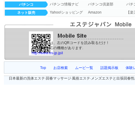
パチンコ情報ナビ
パチンコ倶楽部
パチンコ
Yahoo!ショッピング
Amazon
【楽
ネット販売
携帯サイトは、左のQRコードを読み取るだけ！
☆一部未対応の機種があります.
http://www.es-jp.jp/i
Top
お店検索
ムービ一覧
話題掲示板
体験
日本最新の洗体エステ·回春マッサージ·風俗エステ·メンズエステと出張回春性感マッサージ等