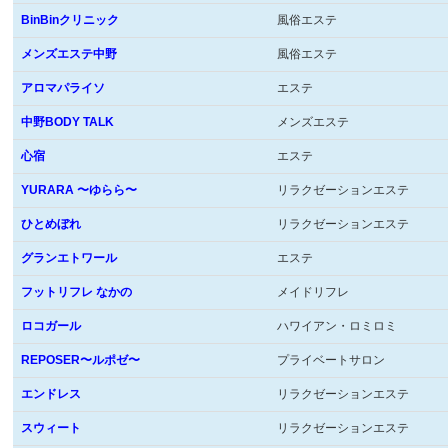
BinBinクリニック
風俗エステ
メンズエステ中野
風俗エステ
アロマパライソ
エステ
中野BODY TALK
メンズエステ
心宿
エステ
YURARA 〜ゆらら〜
リラクゼーションエステ
ひとめぼれ
リラクゼーションエステ
グランエトワール
エステ
フットリフレ なかの
メイドリフレ
ロコガール
ハワイアン・ロミロミ
REPOSER〜ルポゼ〜
プライベートサロン
エンドレス
リラクゼーションエステ
スウィート
リラクゼーションエステ