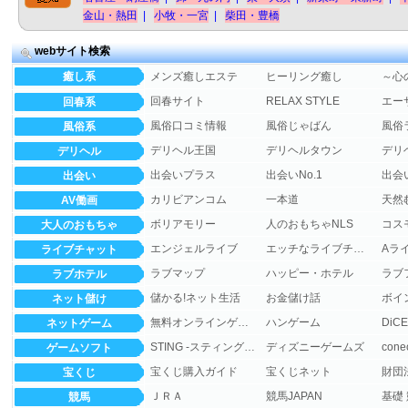
金山・熱田
|
小牧・一宮
|
柴田・豊橋
webサイト検索
癒し系
メンズ癒しエステ
ヒーリング癒し
～心
回春サイト
RELAX STYLE
エー
回春系
風俗口コミ情報
風俗じゃばん
風俗
風俗系
デリヘル王国
デリヘルタウン
デリ
デリヘル
出会いプラス
出会いNo.1
出会
出会い
カリビアンコム
一本道
天然
AV働画
ボリアモリー
人のおもちゃNLS
コス
大人のおもちゃ
エンジェルライブ
エッチなライブチャット
Aライ
ライブチャット
ラブマップ
ハッピー・ホテル
ラブ
ラブホテル
儲かる!ネット生活
お金儲け話
ネット儲け
無料オンラインゲーム
ハンゲーム
Di
ネットゲーム
STING -スティングのゲーム公式サイト-
ディズニーゲームズ
ゲームソフト
宝くじ購入ガイド
宝くじネット
宝くじ
ＪＲＡ
競馬JAPAN
基礎 
競馬