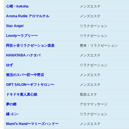
心晴・kokoha
メンズエステ
Aroma Rutile アロマルチル
メンズエステ
Star Angel
リラクゼーション
Lovely〜ラブリー〜
リラクゼーション
阿佐ヶ谷リラクゼーション楽楽
整体・リラクゼーション
HANATABA ハナタバ
メンズエステ
ゆず
リラクゼーション
復活のスパ〜匠〜中野店
メンズエステ
GIFT SALON〜ギフトサロン〜
メンズエステ
ドキドキ素人真心娘
風俗エステ
夢の郷
アロママッサージ
縁-エン-
リラクゼーション
Mami’s Hand〜マミーズハンド〜
メンズエステ