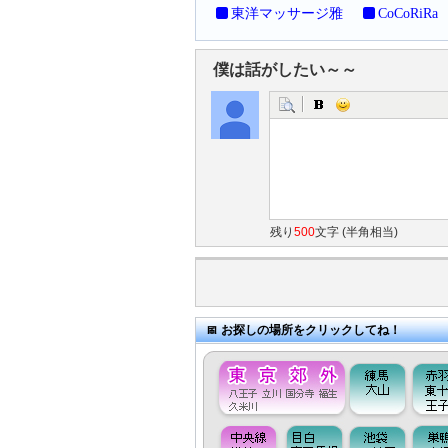
東洋マッサージ雅
CoCoRiRa
僕は話がしたい～～
残り
500
文字 (半角相当)
お探しの場所をクリックしてね！