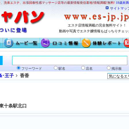
、洗体エステ、出張回春性感マッサージ店等の最新情報発信基地!情報満載!無料!
18歳未
サイトマッ
エステ店情報満載の完全無料サイト！
動画や写真でエステ嬢情報もばっちりチェッ
フリーワード
駅名
店名
掲示板
条･王子
香香
JR東十条駅北口