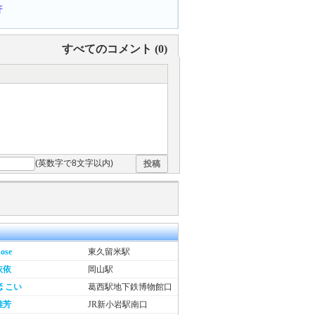
軒
すべてのコメント (
0
)
(英数字で8文字以内)
投稿
ose
東久留米駅
依依
岡山駅
恋 こい
葛西駅地下鉄博物館口
雅芳
JR新小岩駅南口