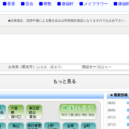
香香
百合
華艶
康福軒
メイフラワー
康福
◆法律違反、誹謗中傷による書き込みは利用規約違反になりますのでお止め下さい。
お名前（匿名可）
暗証キー
もっと見る
最新投稿
08/01
R
08/01
07/15
07/15