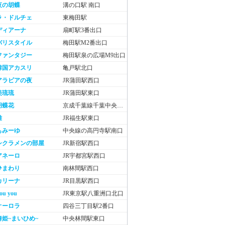
夜の胡蝶
溝の口駅 南口
ラ・ドルチェ
東梅田駅
ディアーナ
扇町駅3番出口
バリスタイル
梅田駅M2番出口
ファンタジー
梅田駅泉の広場M9出口
韓国アカスリ
亀戸駅北口
アラビアの夜
JR蒲田駅西口
美琉琉
JR蒲田駅東口
胡蝶花
京成千葉線千葉中央駅東口
雅
JR福生駅東口
もみーゆ
中央線の高円寺駅南口
シクラメンの部屋
JR新宿駅西口
アネーロ
JR宇都宮駅西口
ひまわり
南林間駅西口
カリーナ
JR目黒駅西口
ou you
JR東京駅八重洲口北口
オーロラ
四谷三丁目駅2番口
舞姫~まいひめ~
中央林間駅東口