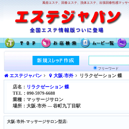
風俗エステ、回春エステ、洗体エステ、出張回春性感マッサー
フリーワード
エステジャパン
大阪-市外
リラクゼーション 蝶
店名：
リラクゼーション 蝶
TEL：090-5979-6688
業種：マッサージサロン
場所：大阪-市外 --- 谷町九丁目駅
大阪-市外-マッサージサロン型店: