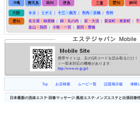
キタ
|
ミナミ
|
十三・南方
|
市内・京橋
|
市外
名古屋・納屋橋
|
錦・丸の内
|
栄・大須
|
新栄町・東新町
|
千
金山・熱田
|
小牧・一宮
|
柴田・豊橋
携帯サイトは、左のQRコードを読み取るだけ！
☆一部未対応の機種があります.
http://www.es-jp.jp/i
Top
お店検索
ムービ一覧
話題掲示板
体験
日本最新の洗体エステ·回春マッサージ·風俗エステ·メンズエステと出張回春性感マッサージ等