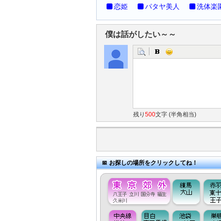
恋姫
パタヤ美人
洗体楽
僕は話がしたい～～
残り
500
文字 (半角相当)
お探しの場所をクリックしてね！