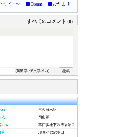
〜ハッピー〜
Dream
ひだまり
すべてのコメント (
0
)
(英数字で8文字以内)
投稿
ose
東久留米駅
依依
岡山駅
恋 こい
葛西駅地下鉄博物館口
雅芳
JR新小岩駅南口