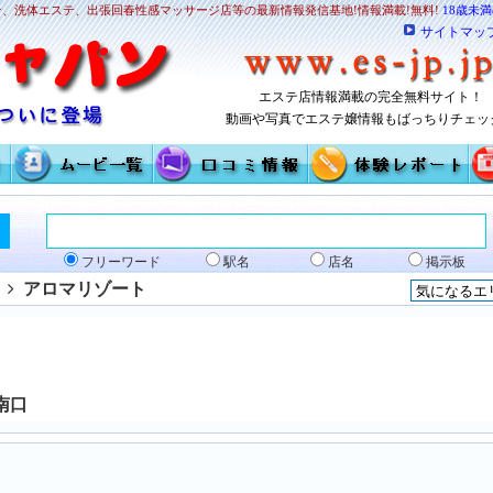
、洗体エステ、出張回春性感マッサージ店等の最新情報発信基地!情報満載!無料!
18歳未
サイトマッ
エステ店情報満載の完全無料サイト！
動画や写真でエステ嬢情報もばっちりチェッ
フリーワード
駅名
店名
掲示板
ア
アロマリゾート
南口