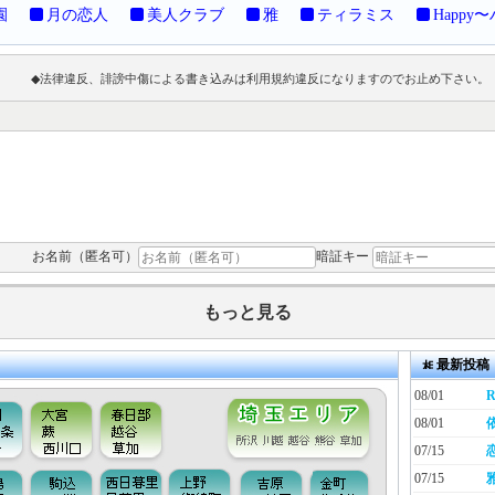
園
月の恋人
美人クラブ
雅
ティラミス
Happy
◆法律違反、誹謗中傷による書き込みは利用規約違反になりますのでお止め下さい。
お名前（匿名可）
暗証キー
もっと見る
最新投稿
08/01
R
08/01
07/15
07/15