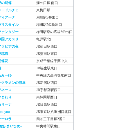
夜の胡蝶
溝の口駅 南口
ラ・ドルチェ
東梅田駅
ディアーナ
扇町駅3番出口
バリスタイル
梅田駅M2番出口
ファンタジー
梅田駅泉の広場M9出口
韓国アカスリ
亀戸駅北口
アラビアの夜
JR蒲田駅西口
美琉琉
JR蒲田駅東口
胡蝶花
京成千葉線千葉中央駅東口
雅
JR福生駅東口
もみーゆ
中央線の高円寺駅南口
シクラメンの部屋
JR新宿駅西口
アネーロ
JR宇都宮駅西口
ひまわり
南林間駅西口
カリーナ
JR目黒駅西口
ou you
JR東京駅八重洲口北口
オーロラ
四谷三丁目駅2番口
舞姫~まいひめ~
中央林間駅東口