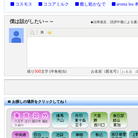
コスモス
ココアミルク
癒し処かなで
aroma lea
僕は話がしたい～～
◆法律違反、誹謗中傷による書
残り
500
文字 (半角相当)
お名前（匿名可）
お探しの場所をクリックしてね！