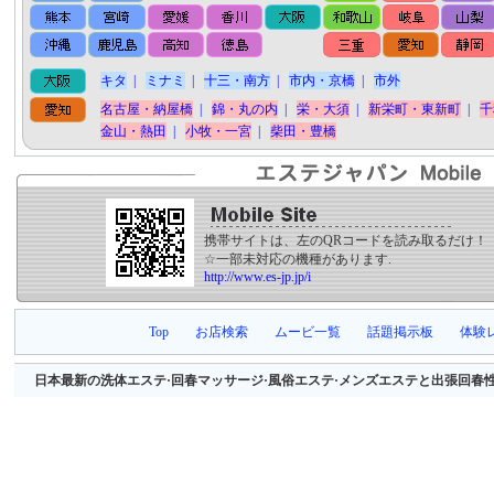
キタ
|
ミナミ
|
十三・南方
|
市内・京橋
|
市外
名古屋・納屋橋
|
錦・丸の内
|
栄・大須
|
新栄町・東新町
|
千
金山・熱田
|
小牧・一宮
|
柴田・豊橋
携帯サイトは、左のQRコードを読み取るだけ！
☆一部未対応の機種があります.
http://www.es-jp.jp/i
Top
お店検索
ムービ一覧
話題掲示板
体験
日本最新の洗体エステ·回春マッサージ·風俗エステ·メンズエステと出張回春性感マッサージ等