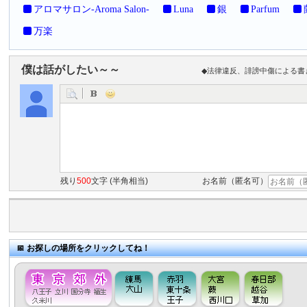
アロマサロン-Aroma Salon-
Luna
銀
Parfum
万楽
僕は話がしたい～～
◆法律違反、誹謗中傷による書
残り
500
文字 (半角相当)
お名前（匿名可）
お探しの場所をクリックしてね！